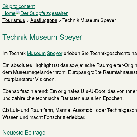
Skip to content
Home
Tourismus
>
Ausflugtipps
>
Technik Museum Speyer
Technik Museum Speyer
Im Technik
Museum
Speyer
erleben Sie Technikgeschichte haut
Ein absolutes Highlight ist das sowjetische Raumgleiter-Orig
dem Museumsgelände thront. Europas größte Raumfahrtausstell
interplanetarer Visionen.
Ebenso faszinierend: Ein originales U 9-U-Boot, das von inne
und zahlreiche technische Raritäten aus allen Epochen.
Ob Luft- und Raumfahrt, Marine, Automobil oder Technikgesc
Wissen und macht Fortschritt erlebbar.
Neueste Beiträge