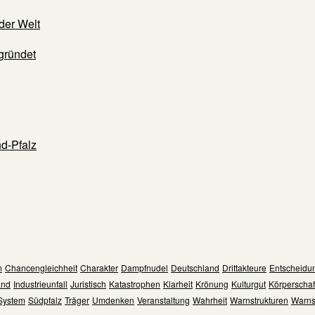
der Welt
gründet
d-Pfalz
m
Chancengleichheit
Charakter
Dampfnudel
Deutschland
Drittakteure
Entscheidu
and
Industrieunfall
Juristisch
Katastrophen
Klarheit
Krönung
Kulturgut
Körperschaf
System
Südpfalz
Träger
Umdenken
Veranstaltung
Wahrheit
Warnstrukturen
Warns