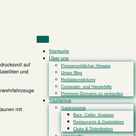
Menu
Startseite
Über uns
drucksvoll auf
Presserechtlicher Hinweis
atelliten und
Unser Blog
Redaktionsleitung
Computer- und Handyhilfe
erwehrfahrzeuge
Premium-Domains zu verkaufen
Tourismus
Gastronomie
taunen mit
Bars, Cafés, Kneipen
Restaurants & Gaststätten
Clubs & Diskotheken