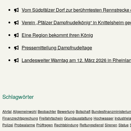
Vom Südpfälzer Dorf zur berühmtesten Rennstrecke 
Verein „Pfälzer Dampfnudelkönig“ in Knittelsheim ge
Eine Region bekommt ihren König
Pressemitteilung Dampfnudeltage
Landesweiter Warntag am 12. März 2026 in Rheinlan
Schlagwörter
Ahrtal
Allgemeinwohl
Beobachter
Bewertung
Botschaft
Bundesfinanzministeriu
Finanzrechtsprechung
Freifahrtschein
Grundausstattung
Hochwasser
Industriel
Polizei
Probealarme
Prüffragen
Rechtsbindung
Rettungsdienst
Sirenen
Statue