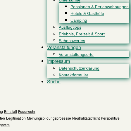
Unterkünfte
Pensionen & Ferienwohnungen
Hotels & Gasthöfe
Camping
Ausflugtipps
Erlebnis, Freizeit & Sport
Sehenswertes
Veranstaltungen
Veranstaltungsorte
Impressum
Datenschutzerklärung
Kontaktformular
Suche
ng
Ernstfall
Feuerwehr
ten
Legitimation
Meinungsbildungsprozesse
Neutralitätspflicht
Perspektive
ystem