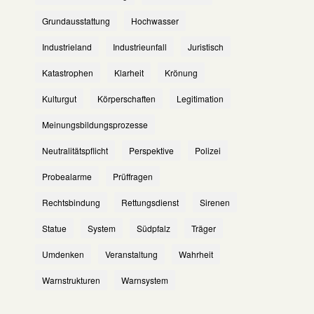
Grundausstattung
Hochwasser
Industrieland
Industrieunfall
Juristisch
Katastrophen
Klarheit
Krönung
Kulturgut
Körperschaften
Legitimation
Meinungsbildungsprozesse
Neutralitätspflicht
Perspektive
Polizei
Probealarme
Prüffragen
Rechtsbindung
Rettungsdienst
Sirenen
Statue
System
Südpfalz
Träger
Umdenken
Veranstaltung
Wahrheit
Warnstrukturen
Warnsystem