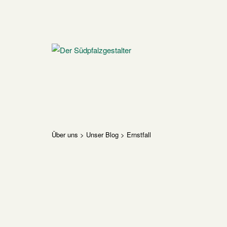
Skip
to
content
Home
Über uns
>
Unser Blog
>
Ernstfall