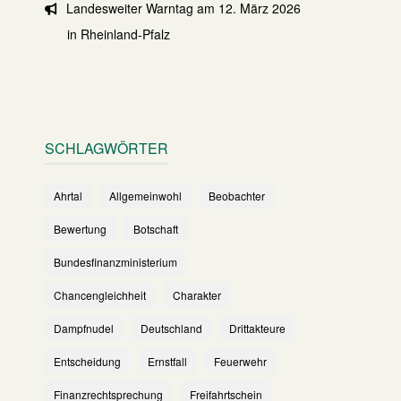
Landesweiter Warntag am 12. März 2026
in Rheinland-Pfalz
SCHLAGWÖRTER
Ahrtal
Allgemeinwohl
Beobachter
Bewertung
Botschaft
Bundesfinanzministerium
Chancengleichheit
Charakter
Dampfnudel
Deutschland
Drittakteure
Entscheidung
Ernstfall
Feuerwehr
Finanzrechtsprechung
Freifahrtschein