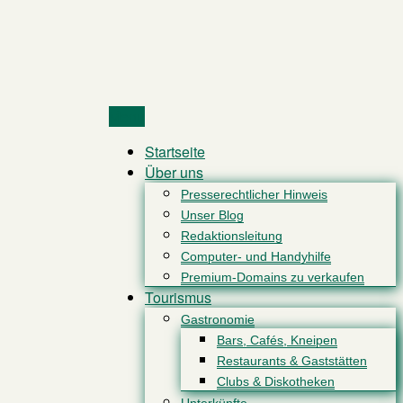
Menu
Startseite
Über uns
Presserechtlicher Hinweis
Unser Blog
Redaktionsleitung
Computer- und Handyhilfe
Premium-Domains zu verkaufen
Tourismus
Gastronomie
Bars, Cafés, Kneipen
Restaurants & Gaststätten
Clubs & Diskotheken