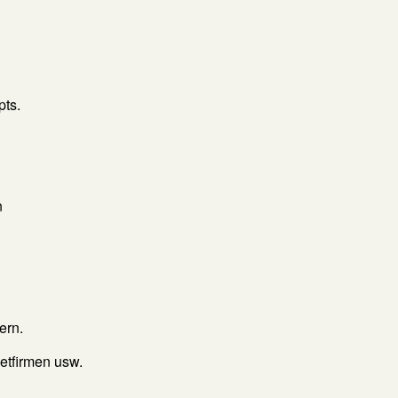
pts.
n
ern.
etfirmen usw.