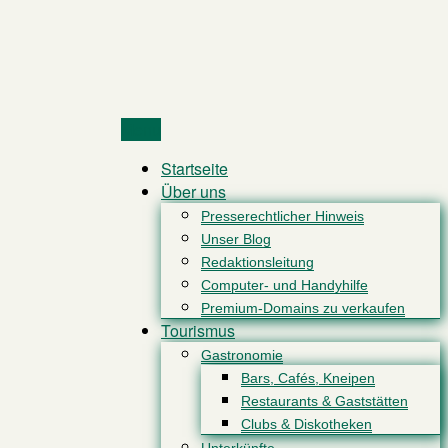
Menu
Startseite
Über uns
Presserechtlicher Hinweis
Unser Blog
Redaktionsleitung
Computer- und Handyhilfe
Premium-Domains zu verkaufen
Tourismus
Gastronomie
Bars, Cafés, Kneipen
Restaurants & Gaststätten
Clubs & Diskotheken