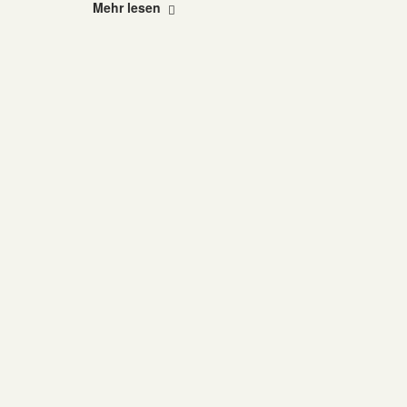
"Amadeu
Mehr lesen
Antonio
Stiftung"