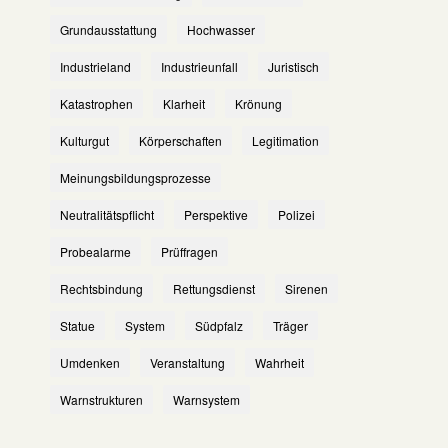
Grundausstattung
Hochwasser
Industrieland
Industrieunfall
Juristisch
Katastrophen
Klarheit
Krönung
Kulturgut
Körperschaften
Legitimation
Meinungsbildungsprozesse
Neutralitätspflicht
Perspektive
Polizei
Probealarme
Prüffragen
Rechtsbindung
Rettungsdienst
Sirenen
Statue
System
Südpfalz
Träger
Umdenken
Veranstaltung
Wahrheit
Warnstrukturen
Warnsystem