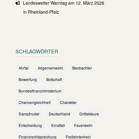
Landesweiter Warntag am 12. März 2026
in Rheinland-Pfalz
SCHLAGWÖRTER
Ahrtal
Allgemeinwohl
Beobachter
Bewertung
Botschaft
Bundesfinanzministerium
Chancengleichheit
Charakter
Dampfnudel
Deutschland
Drittakteure
Entscheidung
Ernstfall
Feuerwehr
Finanzrechtsprechung
Freifahrtschein