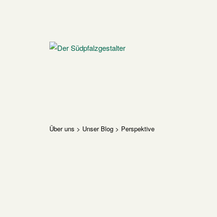
Skip
to
content
Home
Über uns
>
Unser Blog
>
Perspektive