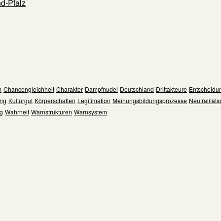
d-Pfalz
m
Chancengleichheit
Charakter
Dampfnudel
Deutschland
Drittakteure
Entscheidu
ng
Kulturgut
Körperschaften
Legitimation
Meinungsbildungsprozesse
Neutralitätsp
ng
Wahrheit
Warnstrukturen
Warnsystem