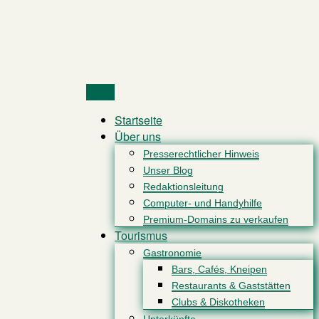
Menu
Startseite
Über uns
Presserechtlicher Hinweis
Unser Blog
Redaktionsleitung
Computer- und Handyhilfe
Premium-Domains zu verkaufen
Tourismus
Gastronomie
Bars, Cafés, Kneipen
Restaurants & Gaststätten
Clubs & Diskotheken