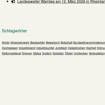
Landesweiter Warntag am 12. März 2026 in Rheinlan
Schlagwörter
Ahrtal
Allgemeinwohl
Beobachter
Bewertung
Botschaft
Bundesfinanzministeriu
Hochwasser
Industrieland
Industrieunfall
Juristisch
Katastrophen
Klarheit
Krönu
Rettungsdienst
Sirenen
Statue
System
Südpfalz
Träger
Umdenken
Veranstaltu