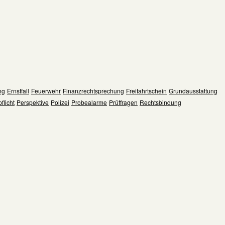
ng
Ernstfall
Feuerwehr
Finanzrechtsprechung
Freifahrtschein
Grundausstattung
flicht
Perspektive
Polizei
Probealarme
Prüffragen
Rechtsbindung