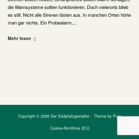
die Warnsysteme sollten funktionieren. Doch vielerorts blieb
es still. Nicht alle Sirenen lösten aus. In manchen Orten hörte
man gar nichts. Ein Probealarm,...
"Landesweiter
Mehr lesen
Warntag
am
12.
März
2026
in
Rheinland-
Pfalz"
Copyright © 2026 Der Südpfalzgestalter
Theme by
Puro
Cookie-Richtlinie (EU)