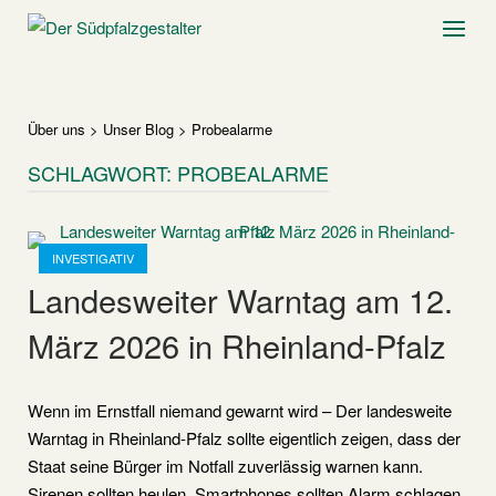
Skip
Home
Menu
to
content
Über uns
>
Unser Blog
>
Probealarme
SCHLAGWORT:
PROBEALARME
Open post
INVESTIGATIV
Landesweiter Warntag am 12.
März 2026 in Rheinland-Pfalz
Wenn im Ernstfall niemand gewarnt wird – Der landesweite
Warntag in Rheinland-Pfalz sollte eigentlich zeigen, dass der
Staat seine Bürger im Notfall zuverlässig warnen kann.
Sirenen sollten heulen, Smartphones sollten Alarm schlagen,