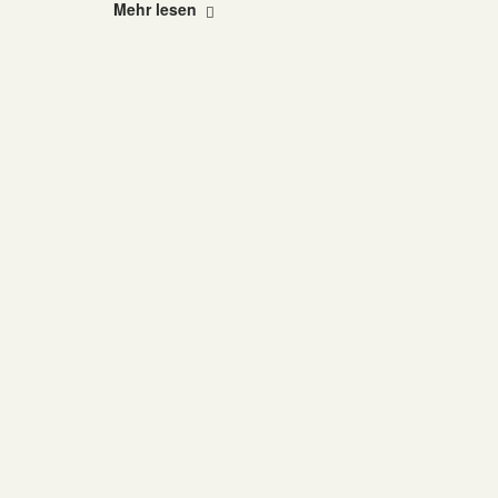
"Amadeu
Mehr lesen
Antonio
Stiftung"