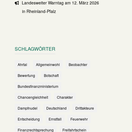
Landesweiter Warntag am 12. März 2026
in Rheinland-Pfalz
SCHLAGWÖRTER
Ahrtal
Allgemeinwohl
Beobachter
Bewertung
Botschaft
Bundesfinanzministerium
Chancengleichheit
Charakter
Dampfnudel
Deutschland
Drittakteure
Entscheidung
Ernstfall
Feuerwehr
Finanzrechtsprechung
Freifahrtschein