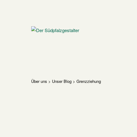
Skip
to
content
Home
Über uns
>
Unser Blog
>
Grenzziehung