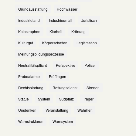
Grundausstattung
Hochwasser
Industrieland
Industrieunfall
Juristisch
Katastrophen
Klarheit
Krönung
Kulturgut
Körperschaften
Legitimation
Meinungsbildungsprozesse
Neutralitätspflicht
Perspektive
Polizei
Probealarme
Prüffragen
Rechtsbindung
Rettungsdienst
Sirenen
Statue
System
Südpfalz
Träger
Umdenken
Veranstaltung
Wahrheit
Warnstrukturen
Warnsystem