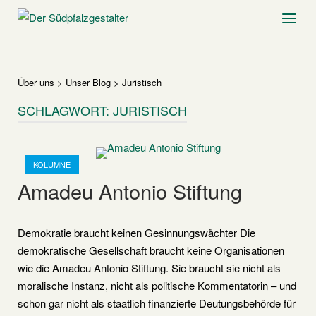
Skip
Home
Menu
to
content
Über uns
>
Unser Blog
>
Juristisch
SCHLAGWORT:
JURISTISCH
Open post
KOLUMNE
Amadeu Antonio Stiftung
Demokratie braucht keinen Gesinnungswächter Die
demokratische Gesellschaft braucht keine Organisationen
wie die Amadeu Antonio Stiftung. Sie braucht sie nicht als
moralische Instanz, nicht als politische Kommentatorin – und
schon gar nicht als staatlich finanzierte Deutungsbehörde für