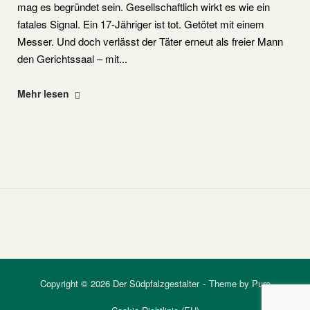
mag es begründet sein. Gesellschaftlich wirkt es wie ein
fatales Signal. Ein 17-Jähriger ist tot. Getötet mit einem
Messer. Und doch verlässt der Täter erneut als freier Mann
den Gerichtssaal – mit...
"Freispruch
Mehr lesen
in
Landau:
Ein
Urteil
mit
fatalem
Signal"
Copyright © 2026 Der Südpfalzgestalter
Theme by
Puro