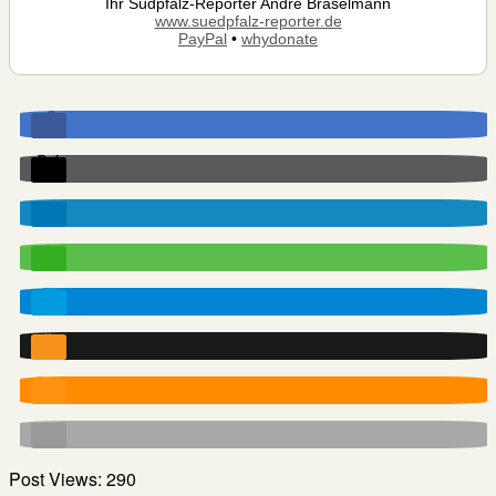
Ihr Südpfalz-Reporter André Braselmann
www.suedpfalz-reporter.de
PayPal
•
whydonate
Post Views:
290