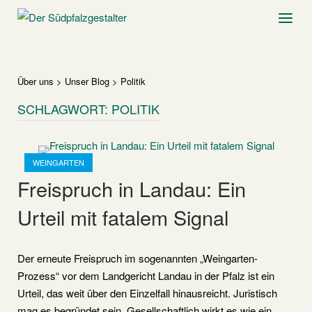
Skip
Home
Menu
to
content
Über uns
>
Unser Blog
>
Politik
SCHLAGWORT:
POLITIK
Open post
WEINGARTEN
Freispruch in Landau: Ein
Urteil mit fatalem Signal
Der erneute Freispruch im sogenannten „Weingarten-
Prozess“ vor dem Landgericht Landau in der Pfalz ist ein
Urteil, das weit über den Einzelfall hinausreicht. Juristisch
mag es begründet sein. Gesellschaftlich wirkt es wie ein