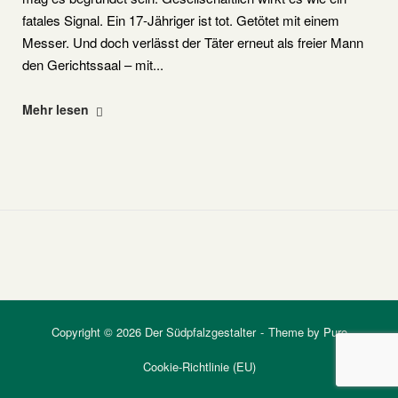
fatales Signal. Ein 17-Jähriger ist tot. Getötet mit einem
Messer. Und doch verlässt der Täter erneut als freier Mann
den Gerichtssaal – mit...
"Freispruch
Mehr lesen
in
Landau:
Ein
Urteil
mit
fatalem
Signal"
Copyright © 2026 Der Südpfalzgestalter
Theme by
Puro
Cookie-Richtlinie (EU)