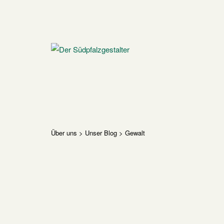
Skip
to
content
Home
Über uns
>
Unser Blog
>
Gewalt