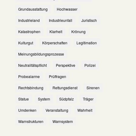
Grundausstattung
Hochwasser
Industrieland
Industrieunfall
Juristisch
Katastrophen
Klarheit
Krönung
Kulturgut
Körperschaften
Legitimation
Meinungsbildungsprozesse
Neutralitätspflicht
Perspektive
Polizei
Probealarme
Prüffragen
Rechtsbindung
Rettungsdienst
Sirenen
Statue
System
Südpfalz
Träger
Umdenken
Veranstaltung
Wahrheit
Warnstrukturen
Warnsystem