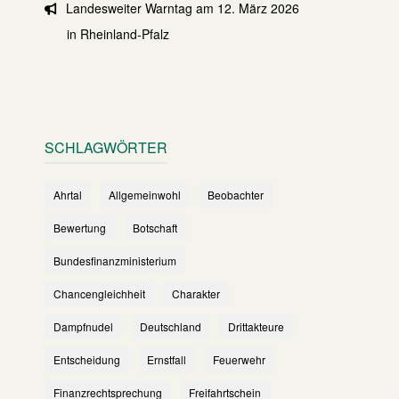
Landesweiter Warntag am 12. März 2026
in Rheinland-Pfalz
SCHLAGWÖRTER
Ahrtal
Allgemeinwohl
Beobachter
Bewertung
Botschaft
Bundesfinanzministerium
Chancengleichheit
Charakter
Dampfnudel
Deutschland
Drittakteure
Entscheidung
Ernstfall
Feuerwehr
Finanzrechtsprechung
Freifahrtschein