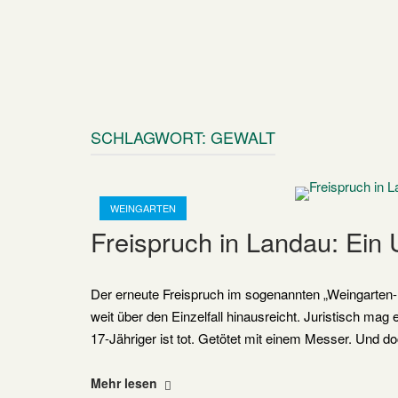
SCHLAGWORT:
GEWALT
Open post
WEINGARTEN
Freispruch in Landau: Ein U
Der erneute Freispruch im sogenannten „Weingarten-Pr
weit über den Einzelfall hinausreicht. Juristisch mag e
17-Jähriger ist tot. Getötet mit einem Messer. Und doc
"Freispruch
Mehr lesen