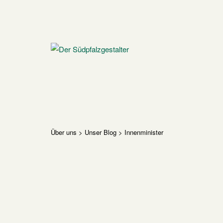
Skip
to
content
Home
Über uns
>
Unser Blog
>
Innenminister