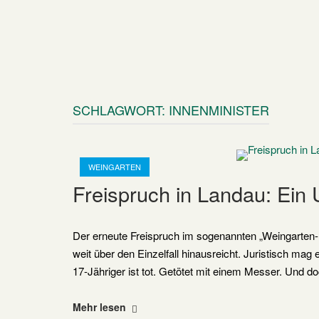
SCHLAGWORT:
INNENMINISTER
Open post
WEINGARTEN
Freispruch in Landau: Ein U
Der erneute Freispruch im sogenannten „Weingarten-Pr
weit über den Einzelfall hinausreicht. Juristisch mag e
17-Jähriger ist tot. Getötet mit einem Messer. Und doc
"Freispruch
Mehr lesen