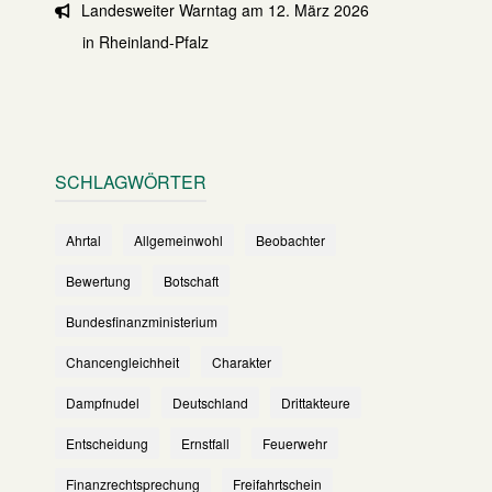
Landesweiter Warntag am 12. März 2026
in Rheinland-Pfalz
SCHLAGWÖRTER
Ahrtal
Allgemeinwohl
Beobachter
Bewertung
Botschaft
Bundesfinanzministerium
Chancengleichheit
Charakter
Dampfnudel
Deutschland
Drittakteure
Entscheidung
Ernstfall
Feuerwehr
Finanzrechtsprechung
Freifahrtschein