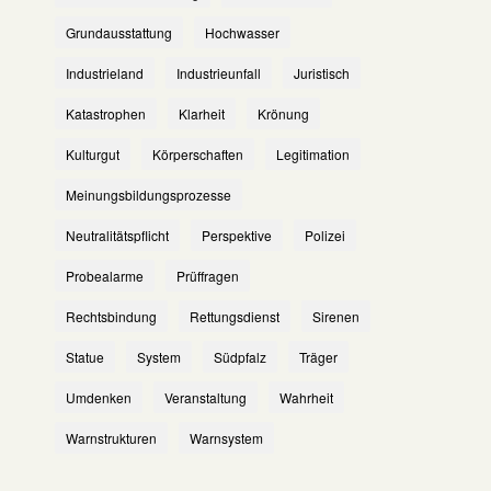
Grundausstattung
Hochwasser
Industrieland
Industrieunfall
Juristisch
Katastrophen
Klarheit
Krönung
Kulturgut
Körperschaften
Legitimation
Meinungsbildungsprozesse
Neutralitätspflicht
Perspektive
Polizei
Probealarme
Prüffragen
Rechtsbindung
Rettungsdienst
Sirenen
Statue
System
Südpfalz
Träger
Umdenken
Veranstaltung
Wahrheit
Warnstrukturen
Warnsystem