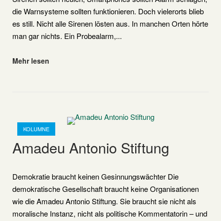
die Warnsysteme sollten funktionieren. Doch vielerorts blieb
es still. Nicht alle Sirenen lösten aus. In manchen Orten hörte
man gar nichts. Ein Probealarm,...
"Landesweiter
Mehr lesen
Warntag
am
12.
März
Open post
2026
KOLUMNE
in
Amadeu Antonio Stiftung
Rheinland-
Pfalz"
Demokratie braucht keinen Gesinnungswächter Die
demokratische Gesellschaft braucht keine Organisationen
wie die Amadeu Antonio Stiftung. Sie braucht sie nicht als
moralische Instanz, nicht als politische Kommentatorin – und