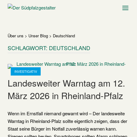
Skip
Home
Menu
to
content
Über uns
>
Unser Blog
>
Deutschland
SCHLAGWORT:
DEUTSCHLAND
Open post
INVESTIGATIV
Landesweiter Warntag am 12.
März 2026 in Rheinland-Pfalz
Wenn im Ernstfall niemand gewarnt wird – Der landesweite
Warntag in Rheinland-Pfalz sollte eigentlich zeigen, dass der
Staat seine Bürger im Notfall zuverlässig warnen kann.
Sirenen sollten heulen, Smartphones sollten Alarm schlagen,