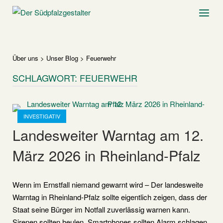
Skip
Home
Menu
to
content
Über uns
>
Unser Blog
>
Feuerwehr
SCHLAGWORT:
FEUERWEHR
Open post
INVESTIGATIV
Landesweiter Warntag am 12.
März 2026 in Rheinland-Pfalz
Wenn im Ernstfall niemand gewarnt wird – Der landesweite
Warntag in Rheinland-Pfalz sollte eigentlich zeigen, dass der
Staat seine Bürger im Notfall zuverlässig warnen kann.
Sirenen sollten heulen, Smartphones sollten Alarm schlagen,