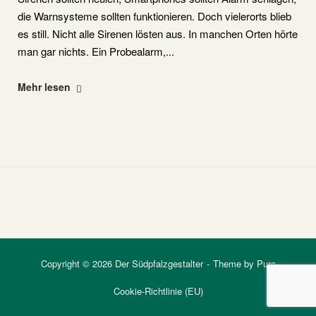
die Warnsysteme sollten funktionieren. Doch vielerorts blieb
es still. Nicht alle Sirenen lösten aus. In manchen Orten hörte
man gar nichts. Ein Probealarm,...
"Landesweiter
Mehr lesen
Warntag
am
12.
März
2026
in
Rheinland-
Pfalz"
Copyright © 2026 Der Südpfalzgestalter
Theme by
Puro
Cookie-Richtlinie (EU)