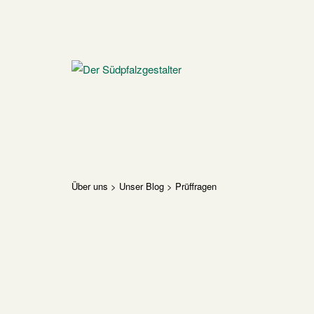
Skip
to
content
Home
Über uns
>
Unser Blog
>
Prüffragen