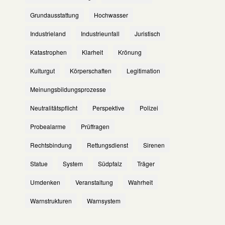
Grundausstattung
Hochwasser
Industrieland
Industrieunfall
Juristisch
Katastrophen
Klarheit
Krönung
Kulturgut
Körperschaften
Legitimation
Meinungsbildungsprozesse
Neutralitätspflicht
Perspektive
Polizei
Probealarme
Prüffragen
Rechtsbindung
Rettungsdienst
Sirenen
Statue
System
Südpfalz
Träger
Umdenken
Veranstaltung
Wahrheit
Warnstrukturen
Warnsystem