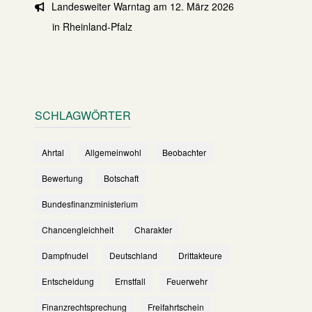
Landesweiter Warntag am 12. März 2026
in Rheinland-Pfalz
SCHLAGWÖRTER
Ahrtal
Allgemeinwohl
Beobachter
Bewertung
Botschaft
Bundesfinanzministerium
Chancengleichheit
Charakter
Dampfnudel
Deutschland
Drittakteure
Entscheidung
Ernstfall
Feuerwehr
Finanzrechtsprechung
Freifahrtschein