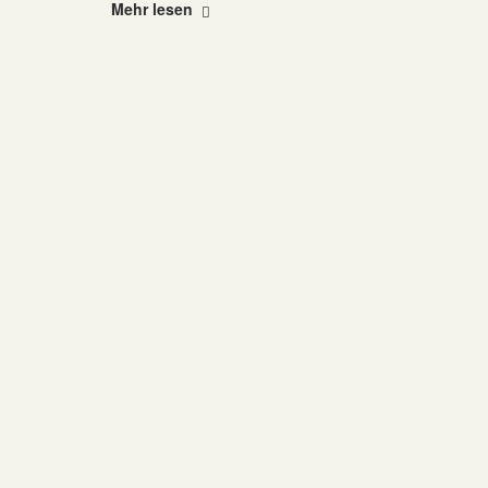
"Amadeu
Mehr lesen
Antonio
Stiftung"