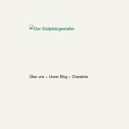
Skip
to
content
Home
Über uns
>
Unser Blog
>
Charakter