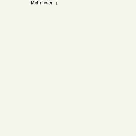
"Amadeu
Mehr lesen
Antonio
Stiftung"