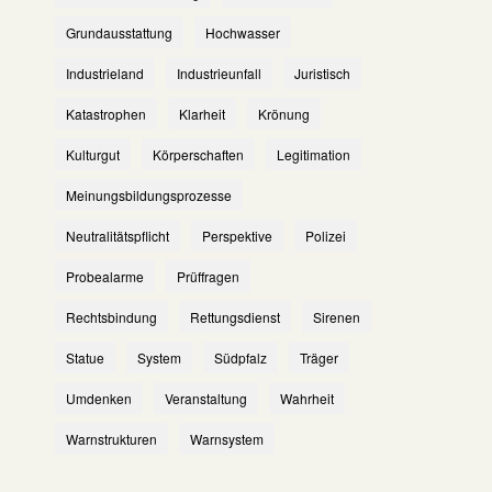
Grundausstattung
Hochwasser
Industrieland
Industrieunfall
Juristisch
Katastrophen
Klarheit
Krönung
Kulturgut
Körperschaften
Legitimation
Meinungsbildungsprozesse
Neutralitätspflicht
Perspektive
Polizei
Probealarme
Prüffragen
Rechtsbindung
Rettungsdienst
Sirenen
Statue
System
Südpfalz
Träger
Umdenken
Veranstaltung
Wahrheit
Warnstrukturen
Warnsystem