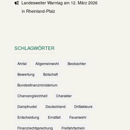
Landesweiter Warntag am 12. März 2026
in Rheinland-Pfalz
SCHLAGWÖRTER
Ahrtal
Allgemeinwohl
Beobachter
Bewertung
Botschaft
Bundesfinanzministerium
Chancengleichheit
Charakter
Dampfnudel
Deutschland
Drittakteure
Entscheidung
Ernstfall
Feuerwehr
Finanzrechtsprechung
Freifahrtschein