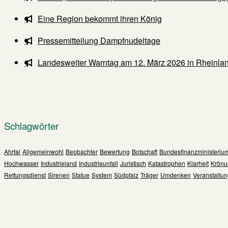
Eine Region bekommt ihren König
Pressemitteilung Dampfnudeltage
Landesweiter Warntag am 12. März 2026 in Rheinlan
Schlagwörter
Ahrtal
Allgemeinwohl
Beobachter
Bewertung
Botschaft
Bundesfinanzministeriu
Hochwasser
Industrieland
Industrieunfall
Juristisch
Katastrophen
Klarheit
Krönu
Rettungsdienst
Sirenen
Statue
System
Südpfalz
Träger
Umdenken
Veranstaltu