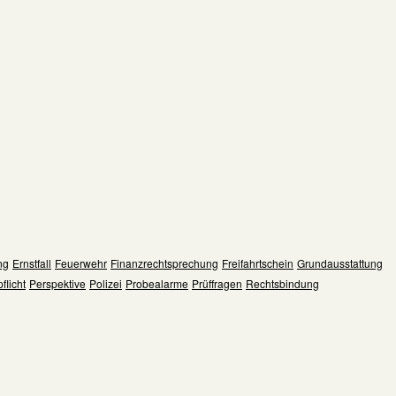
ng
Ernstfall
Feuerwehr
Finanzrechtsprechung
Freifahrtschein
Grundausstattung
flicht
Perspektive
Polizei
Probealarme
Prüffragen
Rechtsbindung