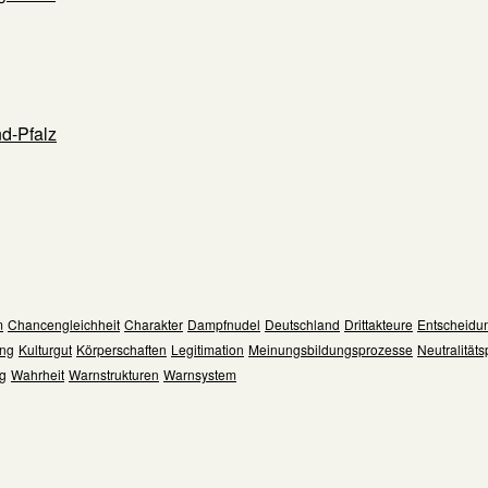
d-Pfalz
m
Chancengleichheit
Charakter
Dampfnudel
Deutschland
Drittakteure
Entscheidu
ng
Kulturgut
Körperschaften
Legitimation
Meinungsbildungsprozesse
Neutralitätsp
ng
Wahrheit
Warnstrukturen
Warnsystem