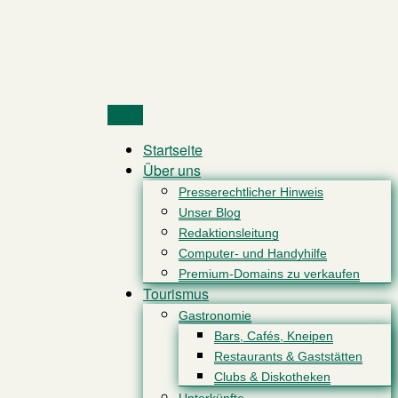
Menu
Startseite
Über uns
Presserechtlicher Hinweis
Unser Blog
Redaktionsleitung
Computer- und Handyhilfe
Premium-Domains zu verkaufen
Tourismus
Gastronomie
Bars, Cafés, Kneipen
Restaurants & Gaststätten
Clubs & Diskotheken