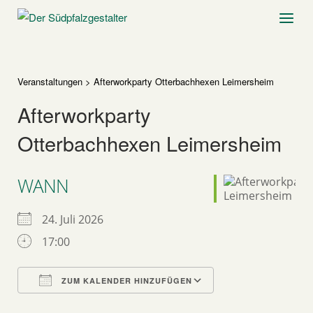
Skip
Home
Menu
to
content
Veranstaltungen
>
Afterworkparty Otterbachhexen Leimersheim
Afterworkparty
Otterbachhexen Leimersheim
WANN
24. Juli 2026
17:00
ZUM KALENDER HINZUFÜGEN
ICS herunterladen
Google Kalender
iCalendar
Office 365
Outlook Live