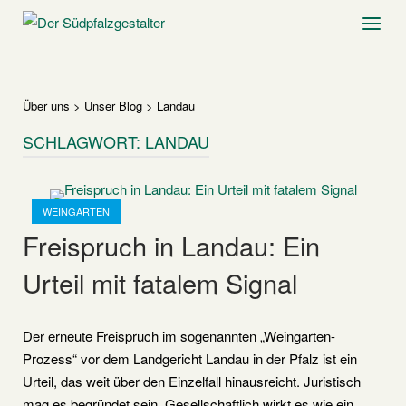
Skip
Home
Menu
to
content
Über uns
>
Unser Blog
>
Landau
SCHLAGWORT:
LANDAU
Open post
WEINGARTEN
Freispruch in Landau: Ein
Urteil mit fatalem Signal
Der erneute Freispruch im sogenannten „Weingarten-
Prozess“ vor dem Landgericht Landau in der Pfalz ist ein
Urteil, das weit über den Einzelfall hinausreicht. Juristisch
mag es begründet sein. Gesellschaftlich wirkt es wie ein