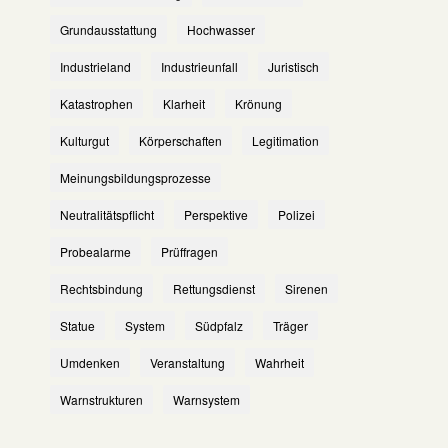
Grundausstattung
Hochwasser
Industrieland
Industrieunfall
Juristisch
Katastrophen
Klarheit
Krönung
Kulturgut
Körperschaften
Legitimation
Meinungsbildungsprozesse
Neutralitätspflicht
Perspektive
Polizei
Probealarme
Prüffragen
Rechtsbindung
Rettungsdienst
Sirenen
Statue
System
Südpfalz
Träger
Umdenken
Veranstaltung
Wahrheit
Warnstrukturen
Warnsystem