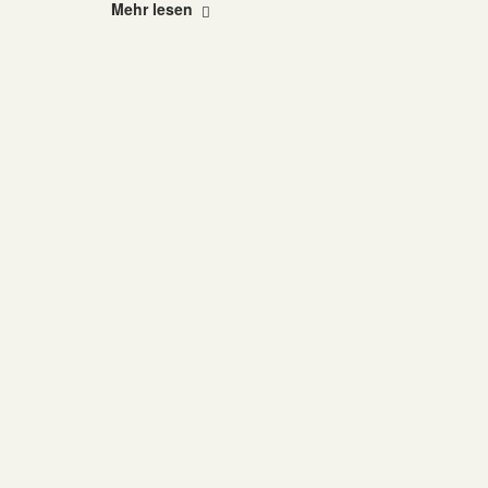
"Schicksal
Mehr lesen
der
Immaculata-
Figur"