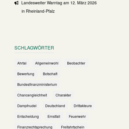
Landesweiter Warntag am 12. März 2026
in Rheinland-Pfalz
SCHLAGWÖRTER
Ahrtal
Allgemeinwohl
Beobachter
Bewertung
Botschaft
Bundesfinanzministerium
Chancengleichheit
Charakter
Dampfnudel
Deutschland
Drittakteure
Entscheidung
Ernstfall
Feuerwehr
Finanzrechtsprechung
Freifahrtschein