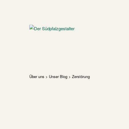
Skip
to
content
Home
Über uns
>
Unser Blog
>
Zerstörung