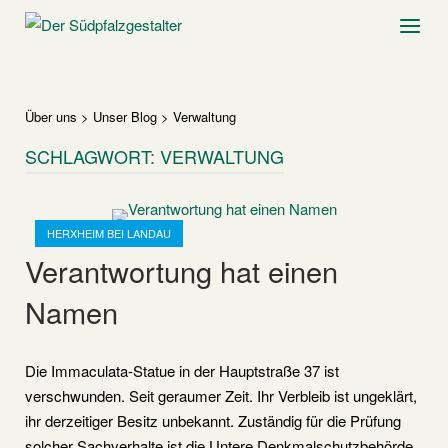
Skip
Home
Menu
to
content
Über uns
>
Unser Blog
>
Verwaltung
SCHLAGWORT:
VERWALTUNG
Open post
HERXHEIM BEI LANDAU
Verantwortung hat einen
Namen
Die Immaculata-Statue in der Hauptstraße 37 ist
verschwunden. Seit geraumer Zeit. Ihr Verbleib ist ungeklärt,
ihr derzeitiger Besitz unbekannt. Zuständig für die Prüfung
solcher Sachverhalte ist die Untere Denkmalschutzbehörde