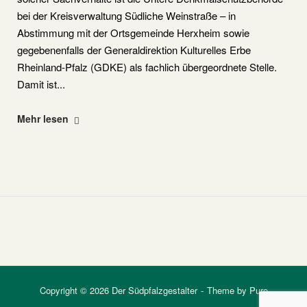
bei der Kreisverwaltung Südliche Weinstraße – in
Abstimmung mit der Ortsgemeinde Herxheim sowie
gegebenenfalls der Generaldirektion Kulturelles Erbe
Rheinland-Pfalz (GDKE) als fachlich übergeordnete Stelle.
Damit ist...
"Verantwortung
Mehr lesen
hat
einen
Namen"
Copyright © 2026 Der Südpfalzgestalter
Theme by
Puro