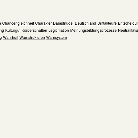
m
Chancengleichheit
Charakter
Dampfnudel
Deutschland
Drittakteure
Entscheidu
ng
Kulturgut
Körperschaften
Legitimation
Meinungsbildungsprozesse
Neutralitätsp
ng
Wahrheit
Warnstrukturen
Warnsystem