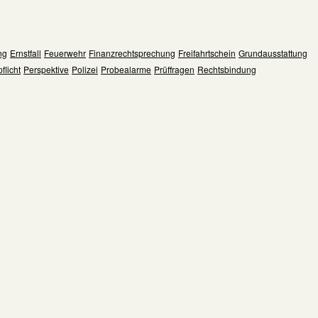
ng
Ernstfall
Feuerwehr
Finanzrechtsprechung
Freifahrtschein
Grundausstattung
flicht
Perspektive
Polizei
Probealarme
Prüffragen
Rechtsbindung