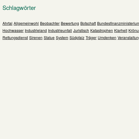
Schlagwörter
Ahrtal
Allgemeinwohl
Beobachter
Bewertung
Botschaft
Bundesfinanzministeriu
Hochwasser
Industrieland
Industrieunfall
Juristisch
Katastrophen
Klarheit
Krönu
Rettungsdienst
Sirenen
Statue
System
Südpfalz
Träger
Umdenken
Veranstaltu