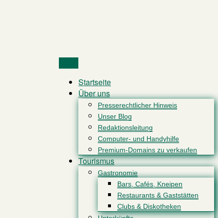
Menu
Startseite
Über uns
Presserechtlicher Hinweis
Unser Blog
Redaktionsleitung
Computer- und Handyhilfe
Premium-Domains zu verkaufen
Tourismus
Gastronomie
Bars, Cafés, Kneipen
Restaurants & Gaststätten
Clubs & Diskotheken