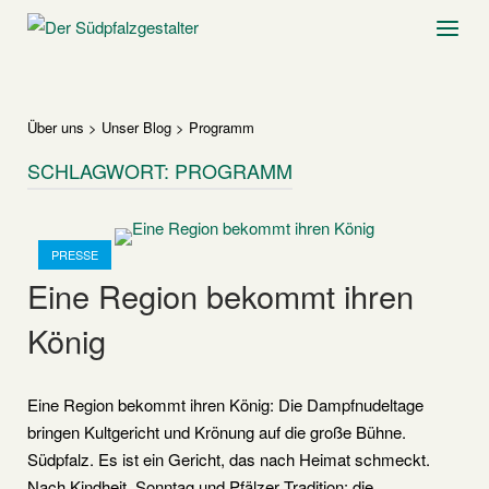
Skip
Home
Menu
to
content
Über uns
>
Unser Blog
>
Programm
SCHLAGWORT:
PROGRAMM
Open post
PRESSE
Eine Region bekommt ihren
König
Eine Region bekommt ihren König: Die Dampfnudeltage
bringen Kultgericht und Krönung auf die große Bühne.
Südpfalz. Es ist ein Gericht, das nach Heimat schmeckt.
Nach Kindheit, Sonntag und Pfälzer Tradition: die