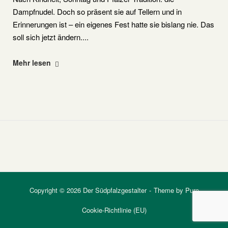
Dampfnudel. Doch so präsent sie auf Tellern und in
Erinnerungen ist – ein eigenes Fest hatte sie bislang nie. Das
soll sich jetzt ändern....
"Eine
Mehr lesen
Region
bekommt
ihren
König"
Copyright © 2026 Der Südpfalzgestalter
Theme by
Puro
Cookie-Richtlinie (EU)