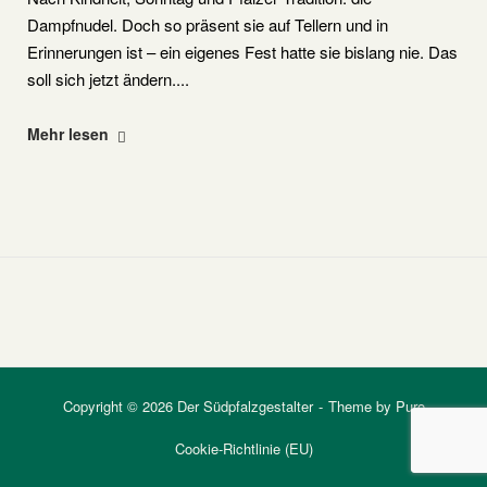
Dampfnudel. Doch so präsent sie auf Tellern und in
Erinnerungen ist – ein eigenes Fest hatte sie bislang nie. Das
soll sich jetzt ändern....
"Eine
Mehr lesen
Region
bekommt
ihren
König"
Copyright © 2026 Der Südpfalzgestalter
Theme by
Puro
Cookie-Richtlinie (EU)