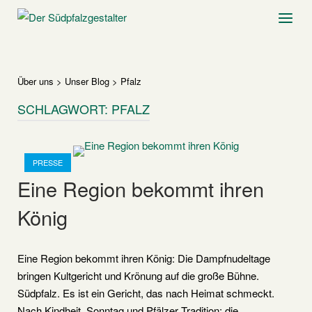
Skip
Home
Menu
to
content
Über uns
>
Unser Blog
>
Pfalz
SCHLAGWORT:
PFALZ
Open post
PRESSE
Eine Region bekommt ihren
König
Eine Region bekommt ihren König: Die Dampfnudeltage
bringen Kultgericht und Krönung auf die große Bühne.
Südpfalz. Es ist ein Gericht, das nach Heimat schmeckt.
Nach Kindheit, Sonntag und Pfälzer Tradition: die