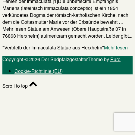
Fehlen der Immaculata [1]Die unbefleckte Empfängnis
Mariens (lateinisch immaculata conceptio) ist ein 1854
verkündetes Dogma der römisch-katholischen Kirche, nach
dem die Gottesmutter Maria vor der Erbsünde bewahrt …
Mehr lesen Statue am Anwesen (Obere Hauptstraße 37 in
76863 Herxheim) aufmerksam gemacht worden. Leider gibt...
"Verbleib der Immaculata Statue aus Herxheim"
Mehr lesen
Copyright © 2026 Der Südpfalzgestalter
Theme by
Puro
Cookie-Richtlinie (EU)
Scroll to top