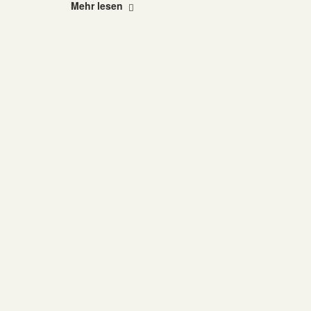
"Amadeu
Mehr lesen
Antonio
Stiftung"