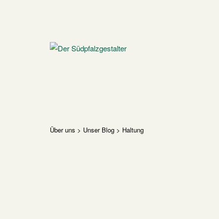
Skip
to
content
Home
Über uns
>
Unser Blog
>
Haltung