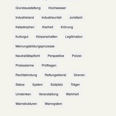
Grundausstattung
Hochwasser
Industrieland
Industrieunfall
Juristisch
Katastrophen
Klarheit
Krönung
Kulturgut
Körperschaften
Legitimation
Meinungsbildungsprozesse
Neutralitätspflicht
Perspektive
Polizei
Probealarme
Prüffragen
Rechtsbindung
Rettungsdienst
Sirenen
Statue
System
Südpfalz
Träger
Umdenken
Veranstaltung
Wahrheit
Warnstrukturen
Warnsystem