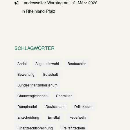
Landesweiter Warntag am 12. März 2026
in Rheinland-Pfalz
SCHLAGWÖRTER
Ahrtal
Allgemeinwohl
Beobachter
Bewertung
Botschaft
Bundesfinanzministerium
Chancengleichheit
Charakter
Dampfnudel
Deutschland
Drittakteure
Entscheidung
Ernstfall
Feuerwehr
Finanzrechtsprechung
Freifahrtschein