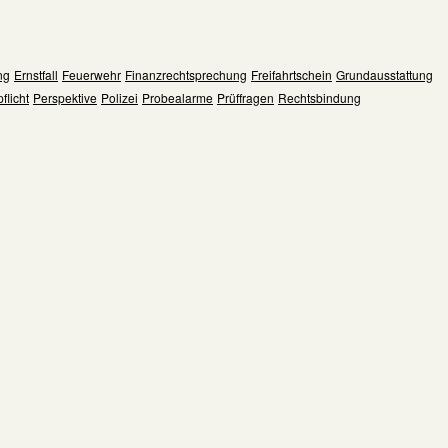
ng
Ernstfall
Feuerwehr
Finanzrechtsprechung
Freifahrtschein
Grundausstattung
flicht
Perspektive
Polizei
Probealarme
Prüffragen
Rechtsbindung