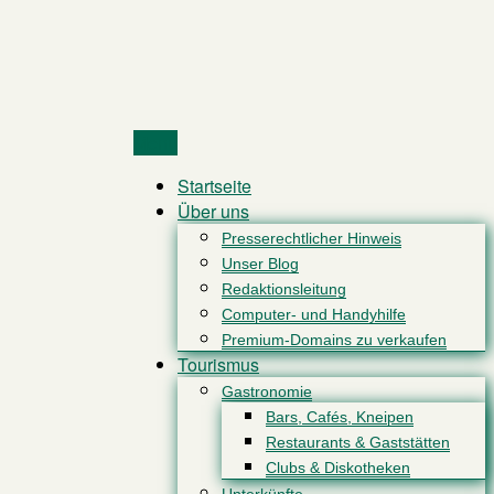
Menu
Startseite
Über uns
Presserechtlicher Hinweis
Unser Blog
Redaktionsleitung
Computer- und Handyhilfe
Premium-Domains zu verkaufen
Tourismus
Gastronomie
Bars, Cafés, Kneipen
Restaurants & Gaststätten
Clubs & Diskotheken