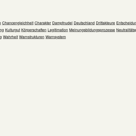
m
Chancengleichheit
Charakter
Dampfnudel
Deutschland
Drittakteure
Entscheidu
ng
Kulturgut
Körperschaften
Legitimation
Meinungsbildungsprozesse
Neutralitätsp
ng
Wahrheit
Warnstrukturen
Warnsystem