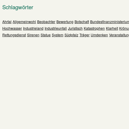
Schlagwörter
Ahrtal
Allgemeinwohl
Beobachter
Bewertung
Botschaft
Bundesfinanzministeriu
Hochwasser
Industrieland
Industrieunfall
Juristisch
Katastrophen
Klarheit
Krönu
Rettungsdienst
Sirenen
Statue
System
Südpfalz
Träger
Umdenken
Veranstaltu