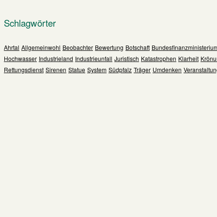
Schlagwörter
Ahrtal
Allgemeinwohl
Beobachter
Bewertung
Botschaft
Bundesfinanzministeriu
Hochwasser
Industrieland
Industrieunfall
Juristisch
Katastrophen
Klarheit
Krönu
Rettungsdienst
Sirenen
Statue
System
Südpfalz
Träger
Umdenken
Veranstaltu