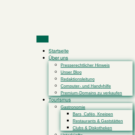
Menu
Startseite
Über uns
Presserechtlicher Hinweis
Unser Blog
Redaktionsleitung
Computer- und Handyhilfe
Premium-Domains zu verkaufen
Tourismus
Gastronomie
Bars, Cafés, Kneipen
Restaurants & Gaststätten
Clubs & Diskotheken