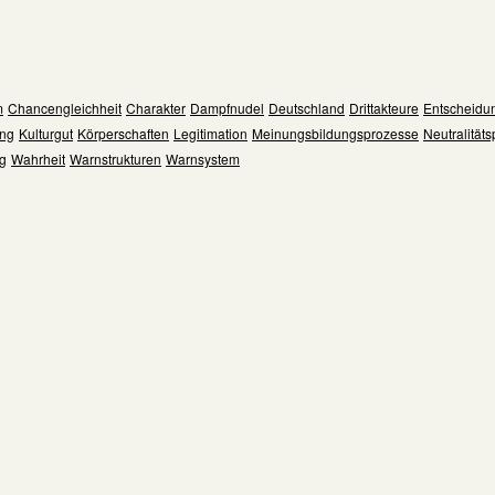
m
Chancengleichheit
Charakter
Dampfnudel
Deutschland
Drittakteure
Entscheidu
ng
Kulturgut
Körperschaften
Legitimation
Meinungsbildungsprozesse
Neutralitätsp
ng
Wahrheit
Warnstrukturen
Warnsystem