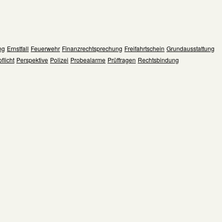
ng
Ernstfall
Feuerwehr
Finanzrechtsprechung
Freifahrtschein
Grundausstattung
flicht
Perspektive
Polizei
Probealarme
Prüffragen
Rechtsbindung