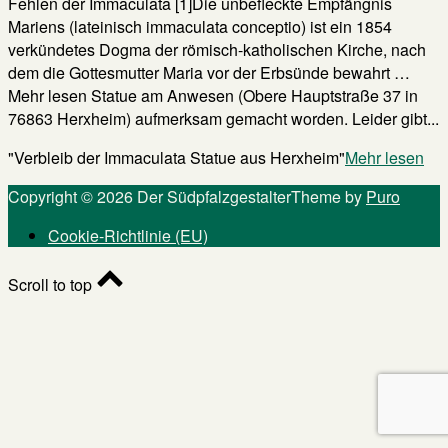
Fehlen der Immaculata [1]Die unbefleckte Empfängnis
Mariens (lateinisch immaculata conceptio) ist ein 1854
verkündetes Dogma der römisch-katholischen Kirche, nach
dem die Gottesmutter Maria vor der Erbsünde bewahrt …
Mehr lesen Statue am Anwesen (Obere Hauptstraße 37 in
76863 Herxheim) aufmerksam gemacht worden. Leider gibt...
"Verbleib der Immaculata Statue aus Herxheim"
Mehr lesen
Copyright © 2026 Der Südpfalzgestalter
Theme by
Puro
Cookie-Richtlinie (EU)
Scroll to top