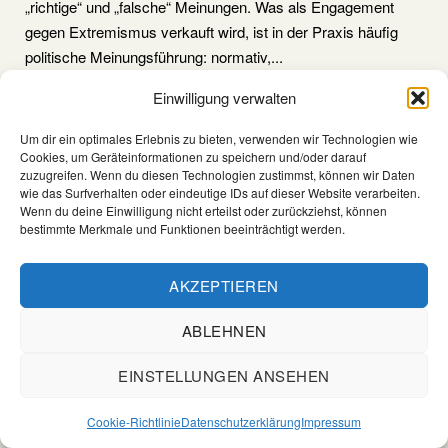
„richtige“ und „falsche“ Meinungen. Was als Engagement
gegen Extremismus verkauft wird, ist in der Praxis häufig
politische Meinungsführung: normativ,...
Einwilligung verwalten
"Amadeu
Mehr lesen
Antonio
Um dir ein optimales Erlebnis zu bieten, verwenden wir Technologien wie
Stiftung"
Cookies, um Geräteinformationen zu speichern und/oder darauf
zuzugreifen. Wenn du diesen Technologien zustimmst, können wir Daten
wie das Surfverhalten oder eindeutige IDs auf dieser Website verarbeiten.
Wenn du deine Einwilligung nicht erteilst oder zurückziehst, können
bestimmte Merkmale und Funktionen beeinträchtigt werden.
AKZEPTIEREN
ABLEHNEN
Copyright © 2026 Der Südpfalzgestalter
Theme by
Puro
EINSTELLUNGEN ANSEHEN
Cookie-Richtlinie (EU)
Cookie-Richtlinie
Datenschutzerklärung
Impressum