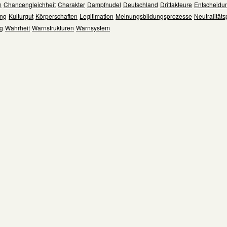
m
Chancengleichheit
Charakter
Dampfnudel
Deutschland
Drittakteure
Entscheidu
ng
Kulturgut
Körperschaften
Legitimation
Meinungsbildungsprozesse
Neutralitätsp
ng
Wahrheit
Warnstrukturen
Warnsystem