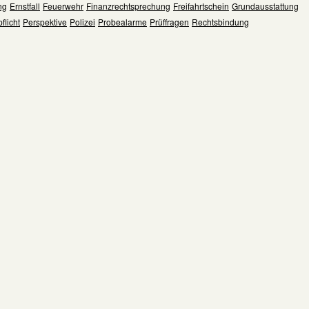
ng
Ernstfall
Feuerwehr
Finanzrechtsprechung
Freifahrtschein
Grundausstattung
flicht
Perspektive
Polizei
Probealarme
Prüffragen
Rechtsbindung