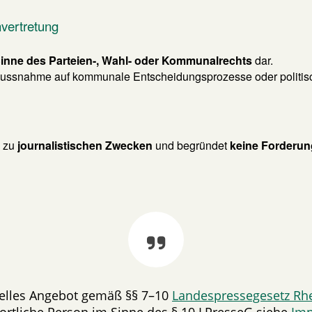
nvertretung
 Sinne des Parteien-, Wahl- oder Kommunalrechts
dar.
flussnahme auf kommunale Entscheidungsprozesse oder politis
h zu
journalistischen Zwecken
und begründet
keine Forderu
onelles Angebot gemäß §§ 7–10
Landespressegesetz Rhe
ortliche Person im Sinne des § 10 LPresseG siehe
Im