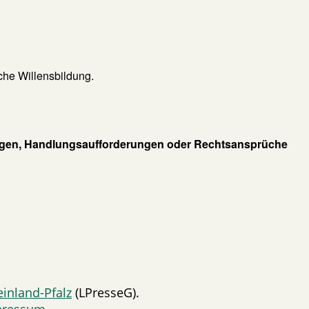
che Willensbildung.
ngen, Handlungsaufforderungen oder Rechtsansprüche
inland-Pfalz
(LPresseG).
pressum
.