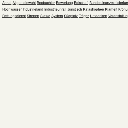
Ahrtal
Allgemeinwohl
Beobachter
Bewertung
Botschaft
Bundesfinanzministeriu
Hochwasser
Industrieland
Industrieunfall
Juristisch
Katastrophen
Klarheit
Krönu
Rettungsdienst
Sirenen
Statue
System
Südpfalz
Träger
Umdenken
Veranstaltu