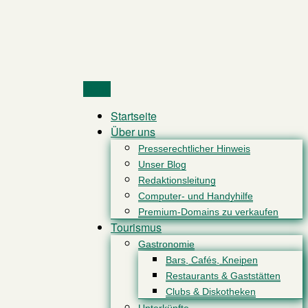
Menu
Startseite
Über uns
Presserechtlicher Hinweis
Unser Blog
Redaktionsleitung
Computer- und Handyhilfe
Premium-Domains zu verkaufen
Tourismus
Gastronomie
Bars, Cafés, Kneipen
Restaurants & Gaststätten
Clubs & Diskotheken