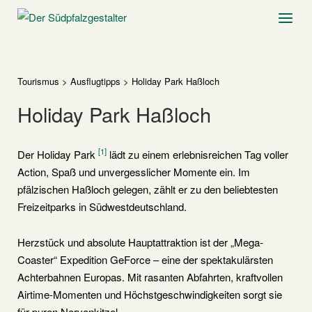
Skip
Home
Menu
to
content
Tourismus
>
Ausflugtipps
>
Holiday Park Haßloch
Holiday Park Haßloch
[1]
Der Holiday Park
lädt zu einem erlebnisreichen Tag voller
Action, Spaß und unvergesslicher Momente ein. Im
pfälzischen Haßloch gelegen, zählt er zu den beliebtesten
Freizeitparks in Südwestdeutschland.
Herzstück und absolute Hauptattraktion ist der „Mega-
Coaster“ Expedition GeForce – eine der spektakulärsten
Achterbahnen Europas. Mit rasanten Abfahrten, kraftvollen
Airtime-Momenten und Höchstgeschwindigkeiten sorgt sie
für puren Nervenkitzel.