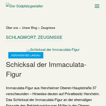
Skip
Home
Menu
to
content
Über uns
>
Unser Blog
>
Zeugnisse
SCHLAGWORT:
ZEUGNISSE
Open post
HERXHEIM BEI LANDAU
Schicksal der Immaculata-
Figur
Immaculata-Figur aus Herxheimer Oberen Hauptstraße 37
verschwunden – Hinweise deuten auf Privatbesitz Herxheim.
Das Schicksal der Immaculata-Figur an der ehemaligen
Fassade des Bekleidungshauses Müller in der Oberen