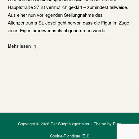
Hauptstraße 37 ist vermutlich geklärt – zumindest teilweise.
Aus einer nun vorliegenden Stellungnahme des
Altenzentrums St. Josef geht hervor, dass die Figur im Zuge
eines Eigentümerwechsels abgenommen wurde...
"Schicksal
Mehr lesen
der
Immaculata-
Figur"
Copyright © 2026 Der Südpfalzgestalter
Theme by
Puro
Cookie-Richtlinie (EU)