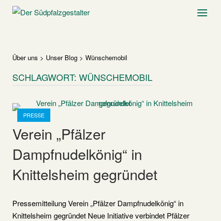
Skip
Home
Menu
to
content
Über uns
>
Unser Blog
>
Wünschemobil
SCHLAGWORT:
WÜNSCHEMOBIL
Open post
PRESSE
Verein „Pfälzer
Dampfnudelkönig“ in
Knittelsheim gegründet
Pressemitteilung Verein „Pfälzer Dampfnudelkönig“ in
Knittelsheim gegründet Neue Initiative verbindet Pfälzer