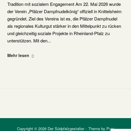
Tradition mit sozialem Engagement Am 22. Mai 2026 wurde
der Verein „Pfälzer Dampfnudelkönig“ offiziell in Knittelsheim
gegründet. Ziel des Vereins ist es, die Pfälzer Dampfnudel
als regionales Kulturgut stärker in den Mittelpunkt zu rücken
und gleichzeitig soziale Projekte in Rheinland-Pfalz zu
unterstützen. Mit den...
"Verein
Mehr lesen
„Pfälzer
Dampfnudelkönig“
in
Knittelsheim
gegründet"
Copyright © 2026 Der Südpfalzgestalter
Theme by
Puro