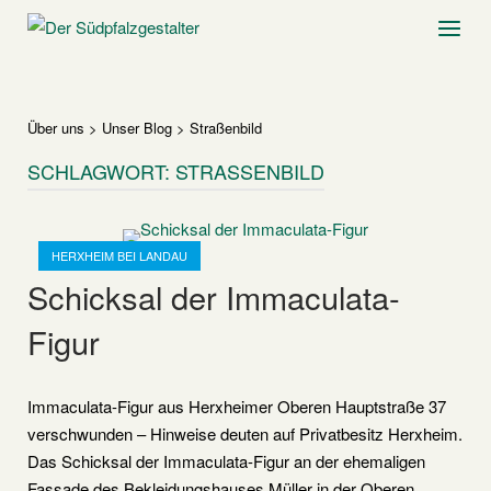
Skip
Home
Menu
to
content
Über uns
>
Unser Blog
>
Straßenbild
SCHLAGWORT:
STRASSENBILD
Open post
HERXHEIM BEI LANDAU
Schicksal der Immaculata-
Figur
Immaculata-Figur aus Herxheimer Oberen Hauptstraße 37
verschwunden – Hinweise deuten auf Privatbesitz Herxheim.
Das Schicksal der Immaculata-Figur an der ehemaligen
Fassade des Bekleidungshauses Müller in der Oberen