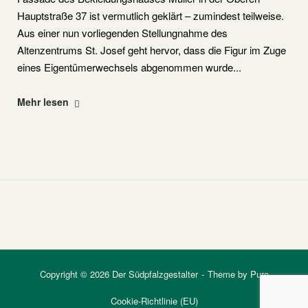
Hauptstraße 37 ist vermutlich geklärt – zumindest teilweise.
Aus einer nun vorliegenden Stellungnahme des
Altenzentrums St. Josef geht hervor, dass die Figur im Zuge
eines Eigentümerwechsels abgenommen wurde...
"Schicksal
Mehr lesen
der
Immaculata-
Figur"
Copyright © 2026 Der Südpfalzgestalter
Theme by
Puro
Cookie-Richtlinie (EU)