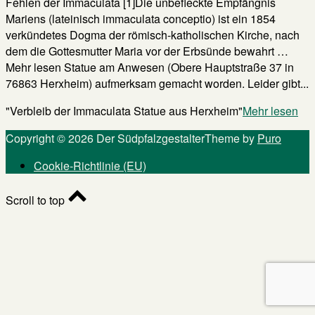
Fehlen der Immaculata [1]Die unbefleckte Empfängnis
Mariens (lateinisch immaculata conceptio) ist ein 1854
verkündetes Dogma der römisch-katholischen Kirche, nach
dem die Gottesmutter Maria vor der Erbsünde bewahrt …
Mehr lesen Statue am Anwesen (Obere Hauptstraße 37 in
76863 Herxheim) aufmerksam gemacht worden. Leider gibt...
"Verbleib der Immaculata Statue aus Herxheim"
Mehr lesen
Copyright © 2026 Der Südpfalzgestalter
Theme by
Puro
Cookie-Richtlinie (EU)
Scroll to top