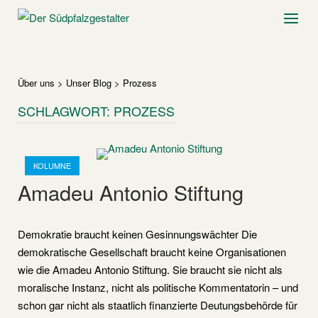
Skip
Home
Menu
to
content
Über uns
>
Unser Blog
>
Prozess
SCHLAGWORT:
PROZESS
Open post
KOLUMNE
Amadeu Antonio Stiftung
Demokratie braucht keinen Gesinnungswächter Die
demokratische Gesellschaft braucht keine Organisationen
wie die Amadeu Antonio Stiftung. Sie braucht sie nicht als
moralische Instanz, nicht als politische Kommentatorin – und
schon gar nicht als staatlich finanzierte Deutungsbehörde für