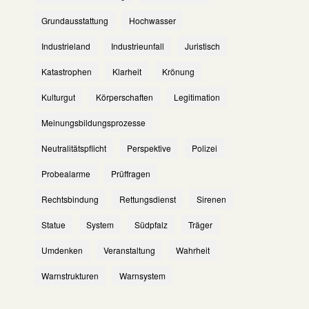
Grundausstattung
Hochwasser
Industrieland
Industrieunfall
Juristisch
Katastrophen
Klarheit
Krönung
Kulturgut
Körperschaften
Legitimation
Meinungsbildungsprozesse
Neutralitätspflicht
Perspektive
Polizei
Probealarme
Prüffragen
Rechtsbindung
Rettungsdienst
Sirenen
Statue
System
Südpfalz
Träger
Umdenken
Veranstaltung
Wahrheit
Warnstrukturen
Warnsystem