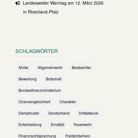
Landesweiter Warntag am 12. März 2026
in Rheinland-Pfalz
SCHLAGWÖRTER
Ahrtal
Allgemeinwohl
Beobachter
Bewertung
Botschaft
Bundesfinanzministerium
Chancengleichheit
Charakter
Dampfnudel
Deutschland
Drittakteure
Entscheidung
Ernstfall
Feuerwehr
Finanzrechtsprechung
Freifahrtschein