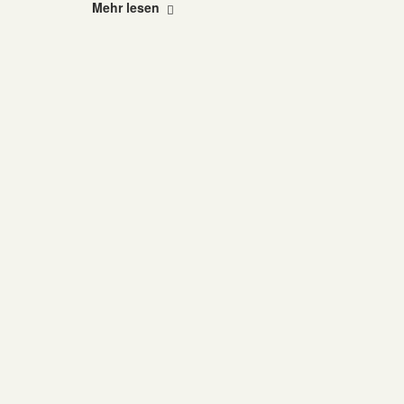
"Verantwortung
Mehr lesen
hat
einen
Namen"