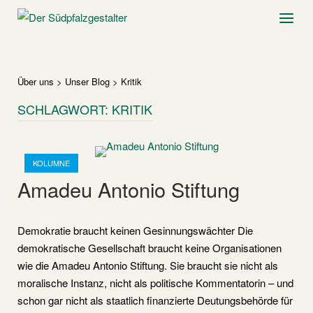
Skip
Home
Menu
to
content
Über uns
>
Unser Blog
>
Kritik
SCHLAGWORT:
KRITIK
Open post
KOLUMNE
Amadeu Antonio Stiftung
Demokratie braucht keinen Gesinnungswächter Die
demokratische Gesellschaft braucht keine Organisationen
wie die Amadeu Antonio Stiftung. Sie braucht sie nicht als
moralische Instanz, nicht als politische Kommentatorin – und
schon gar nicht als staatlich finanzierte Deutungsbehörde für