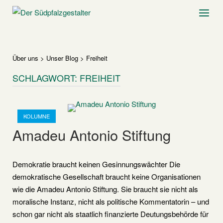
Skip
Home
Menu
to
content
Über uns
>
Unser Blog
>
Freiheit
SCHLAGWORT:
FREIHEIT
Open post
KOLUMNE
Amadeu Antonio Stiftung
Demokratie braucht keinen Gesinnungswächter Die
demokratische Gesellschaft braucht keine Organisationen
wie die Amadeu Antonio Stiftung. Sie braucht sie nicht als
moralische Instanz, nicht als politische Kommentatorin – und
schon gar nicht als staatlich finanzierte Deutungsbehörde für