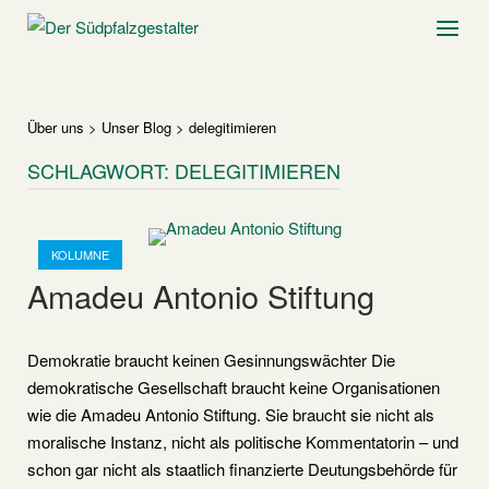
Skip
Home
Menu
to
content
Über uns
>
Unser Blog
>
delegitimieren
SCHLAGWORT:
DELEGITIMIEREN
Open post
KOLUMNE
Amadeu Antonio Stiftung
Demokratie braucht keinen Gesinnungswächter Die
demokratische Gesellschaft braucht keine Organisationen
wie die Amadeu Antonio Stiftung. Sie braucht sie nicht als
moralische Instanz, nicht als politische Kommentatorin – und
schon gar nicht als staatlich finanzierte Deutungsbehörde für