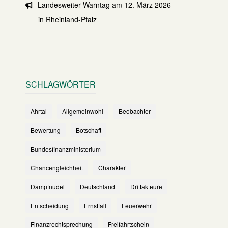
Landesweiter Warntag am 12. März 2026
in Rheinland-Pfalz
SCHLAGWÖRTER
Ahrtal
Allgemeinwohl
Beobachter
Bewertung
Botschaft
Bundesfinanzministerium
Chancengleichheit
Charakter
Dampfnudel
Deutschland
Drittakteure
Entscheidung
Ernstfall
Feuerwehr
Finanzrechtsprechung
Freifahrtschein