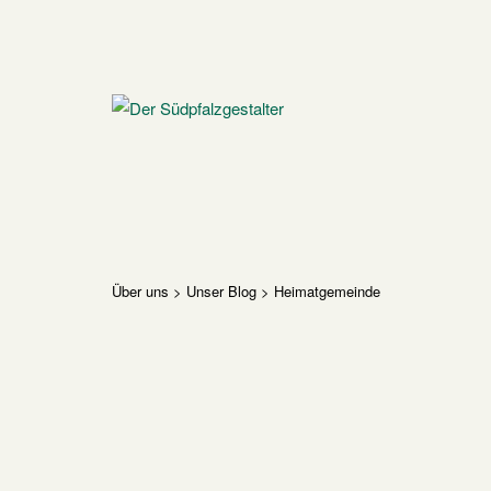
Skip
to
content
Home
Über uns
>
Unser Blog
>
Heimatgemeinde