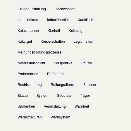
Grundausstattung
Hochwasser
Industrieland
Industrieunfall
Juristisch
Katastrophen
Klarheit
Krönung
Kulturgut
Körperschaften
Legitimation
Meinungsbildungsprozesse
Neutralitätspflicht
Perspektive
Polizei
Probealarme
Prüffragen
Rechtsbindung
Rettungsdienst
Sirenen
Statue
System
Südpfalz
Träger
Umdenken
Veranstaltung
Wahrheit
Warnstrukturen
Warnsystem