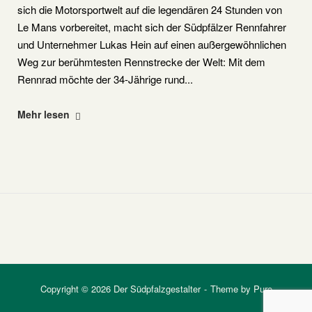
sich die Motorsportwelt auf die legendären 24 Stunden von
Le Mans vorbereitet, macht sich der Südpfälzer Rennfahrer
und Unternehmer Lukas Hein auf einen außergewöhnlichen
Weg zur berühmtesten Rennstrecke der Welt: Mit dem
Rennrad möchte der 34-Jährige rund...
"Vom
Mehr lesen
Südpfälzer
Dorf
zur
berühmtesten
Rennstrecke
der
Welt"
Copyright © 2026 Der Südpfalzgestalter
Theme by
Puro