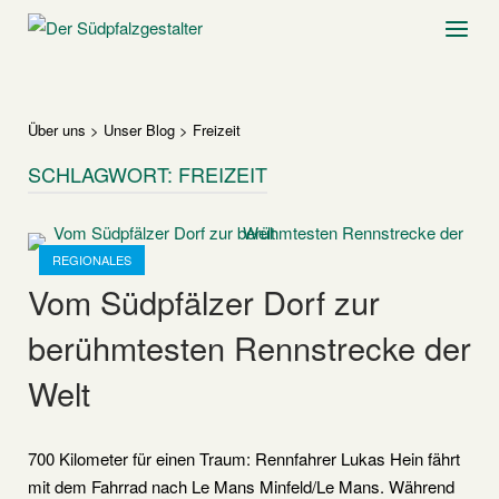
Skip
Home
Menu
to
content
Über uns
>
Unser Blog
>
Freizeit
SCHLAGWORT:
FREIZEIT
Open post
REGIONALES
Vom Südpfälzer Dorf zur
berühmtesten Rennstrecke der
Welt
700 Kilometer für einen Traum: Rennfahrer Lukas Hein fährt
mit dem Fahrrad nach Le Mans Minfeld/Le Mans. Während